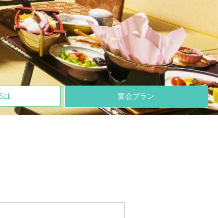
511
宴会プラン