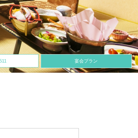
511
宴会プラン