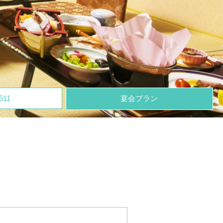
511
宴会プラン