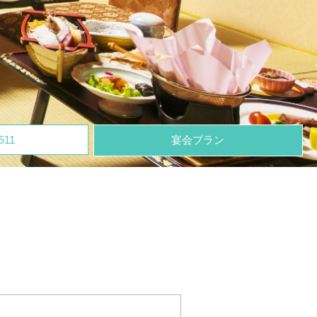
511
宴会プラン