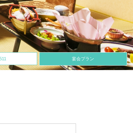
511
宴会プラン