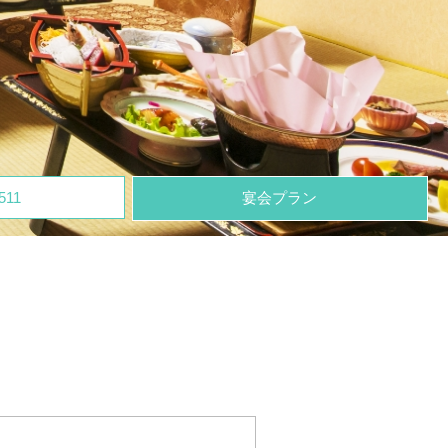
511
宴会プラン