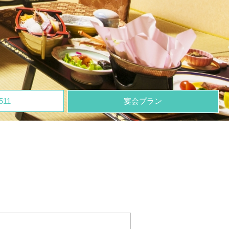
511
宴会プラン