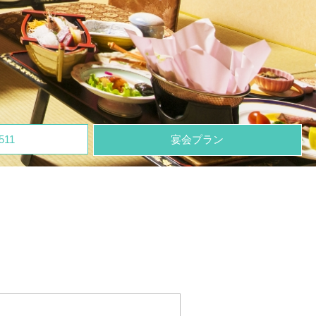
511
宴会プラン