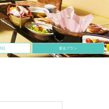
511
宴会プラン