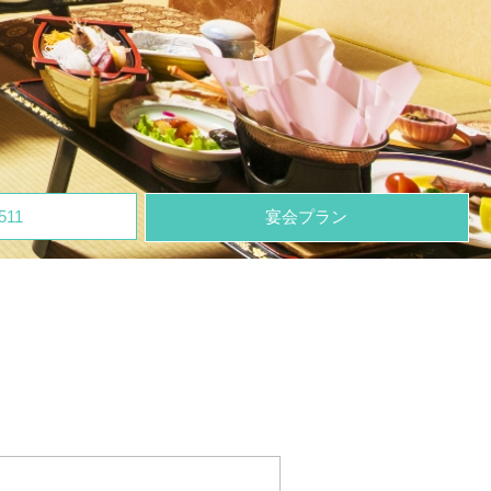
511
宴会プラン