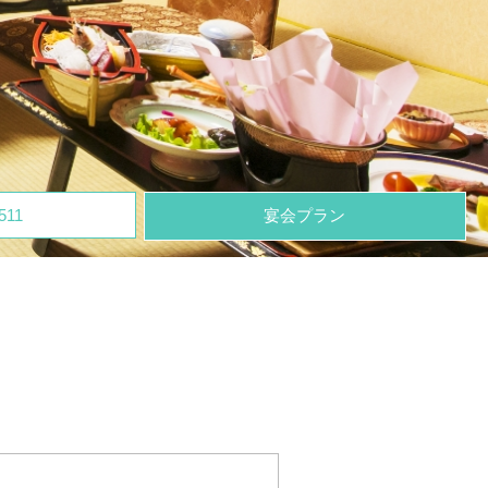
511
宴会プラン