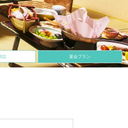
511
宴会プラン