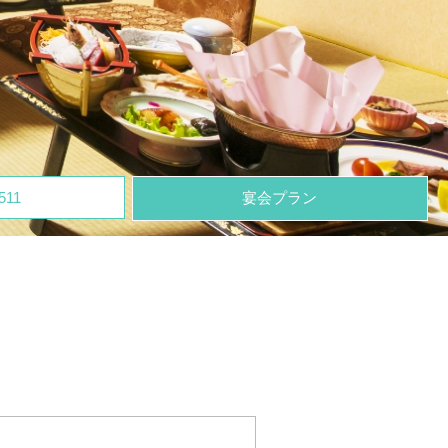
511
宴会プラン