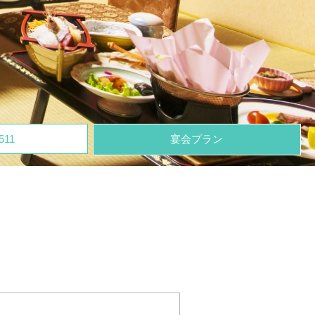
511
宴会プラン