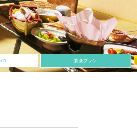
511
宴会プラン