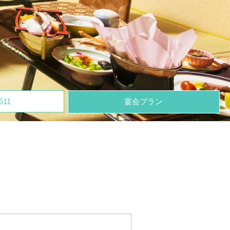
511
宴会プラン